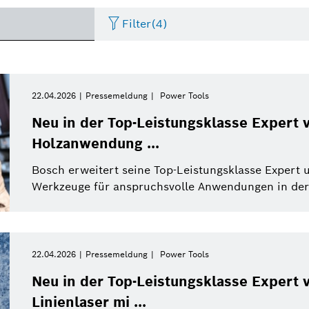
Filter
(4)
Internet of Things
Event
Zeitraum
Bosch.IO
Asien Pazifik
Smart Home
Lebenslauf
22.04.2026
Pressemeldung
Power Tools
Bitte wählen
Neu in der Top-Leistungsklasse Expert 
Antriebssysteme
Infografik
Dremel
Afrika
Wirtschaft
Pressemeldung
Holzanwendung ...
Bitte wählen
von
Bosch erweitert seine Top-Leistungsklasse Expert u
Nutzfahrzeuge
Factsheet
Zweirad
Referat
Diese Woche
Werkzeuge für anspruchsvolle Anwendungen in der 
Service Solutions
Letzte Woche
Automatisierte Mobilität
Pressemappe
Industrie 4.0
Pressemappe
Building Technologies
Diesen Monat
22.04.2026
Pressemeldung
Power Tools
History
Power Tools
Dieses Quartal
Qualcomm
Neu in der Top-Leistungsklasse Expert v
Künstliche Intelligenz
Einkauf und Logistik
Linienlaser mi ...
Dieses Jahr