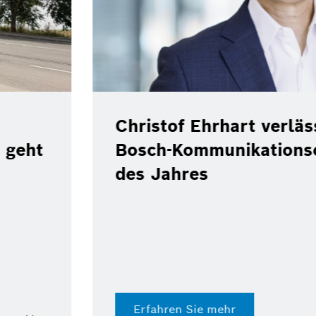
 Position als
ef zum Ende
Pilotprojekt:
Repsol testen 
Benzin im Real
Digital Fuel Twin von
Dokumentation
Erfahren Sie mehr