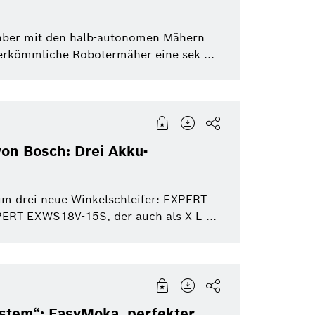
haber mit den halb-autonomen Mähern
kömmliche Robotermäher eine sek ...
von Bosch: Drei Akku-
um drei neue Winkelschleifer: EXPERT
T EXWS18V-15S, der auch als X L ...
ystem“: EasyMoka, perfekter