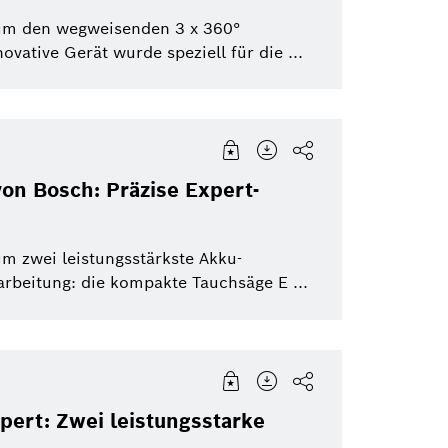
eBike Systems
Mobility Afterma
 um den wegweisenden 3 x 360°
ative Gerät wurde speziell für die ...
le Filter zurücksetzen
von Bosch: Präzise Expert-
um zwei leistungsstärkste Akku-
arbeitung: die kompakte Tauchsäge E ...
pert: Zwei leistungsstarke