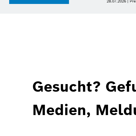
meldung
Gesucht? Gef
Medien, Meld