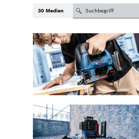
suchen
30
Medien
Thema
(1)
Bereich
(2)
International
Zeitraum
Medientyp
(1)