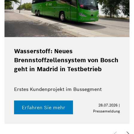
Christof Ehrhart verläss
 von Bosch
als Bosch-Kommunikatio
trieb
zum Ende des Jahres
egment
28.07.2026 |
Erfahren Sie mehr
Pressemeldung