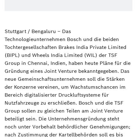
Stuttgart / Bengaluru – Das
Athanassios Kaliudis
Technologieunternehmen Bosch und die beiden
Sprecher Mobilität, Software, Halbleiter
Tochtergesellschaften Brakes India Private Limited
+49 711 811-7497
(BIPL) und Wheels India Limited (WIL) der TSF
Group in Chennai, Indien, haben heute Pläne für die
athanassios.kaliudis@de.bosch.com
Gründung eines Joint Venture bekanntgegeben. Das
neue Gemeinschaftsunternehmen soll die Stärken
der Konzerne vereinen, um Wachstumschancen im
Bereich digitalisierter Druckluftsysteme für
Nutzfahrzeuge zu erschließen. Bosch und die TSF
Group sollen zu gleichen Teilen am Joint Venture
beteiligt sein. Die Unternehmensgründung steht
noch unter Vorbehalt behördlicher Genehmigungen;
nach Zustimmung der Kartellbehörden soll es bis