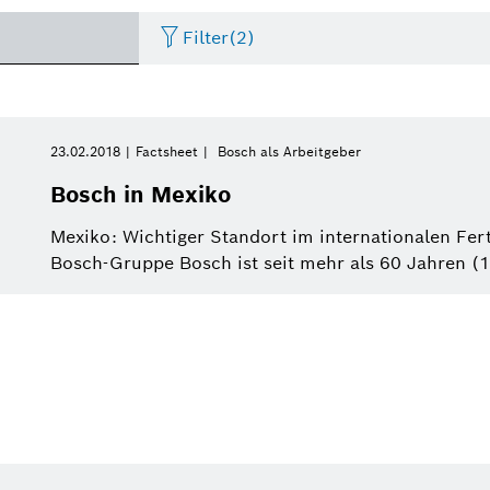
Filter
(2)
Internet of Things
Event
Zeitraum
Bosch.IO
Asien Pazifik
Smart Home
Lebenslauf
23.02.2018
Factsheet
Bosch als Arbeitgeber
Bitte wählen
Bosch in Mexiko
Antriebssysteme
Infografik
Dremel
Afrika
Wirtschaft
Pressemeldung
Bitte wählen
Mexiko: Wichtiger Standort im internationalen Fe
von
Bosch-Gruppe Bosch ist seit mehr als 60 Jahren (1
Nutzfahrzeuge
Factsheet
Zweirad
Referat
Diese Woche
Service Solutions
Letzte Woche
Automatisierte Mobilität
Pressemappe
Industrie 4.0
Pressemappe
Building Technologies
Diesen Monat
History
Power Tools
Dieses Quartal
Qualcomm
Künstliche Intelligenz
Einkauf und Logistik
Dieses Jahr