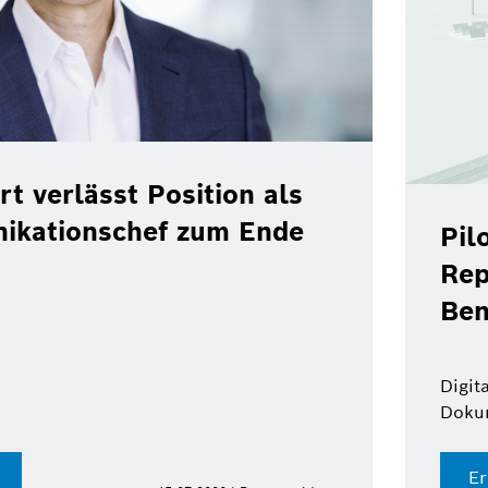
verlässt Position als
ationschef zum Ende
Pilot
Repso
Benzi
Digital F
Dokumen
Erfah