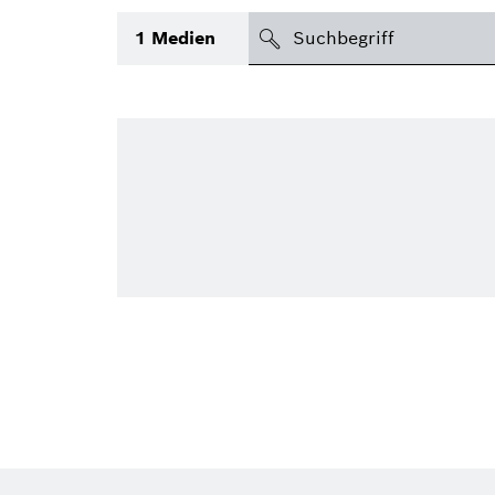
suchen
1
Medien
Thema
Bereich
International
(1)
Zeitraum
Medientyp
(1)