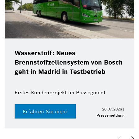
ues
Christof Ehrhart
nsystem von Bosch
als Bosch-Kommu
n Testbetrieb
zum Ende des J
t im Bussegment
28.07.2026 |
r
Erfahren Sie meh
Pressemeldung