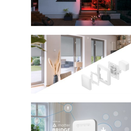
Smart Home
History
Smar