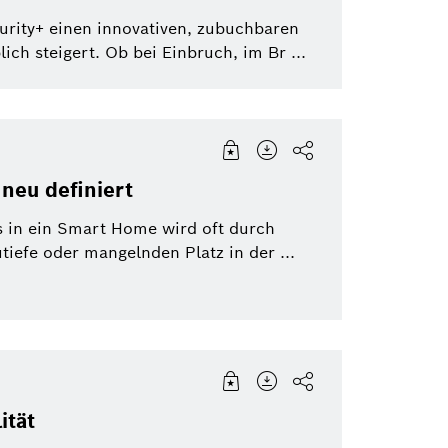
eBike Systems
Mobility Afterma
urity+ einen innovativen, zubuchbaren
ich steigert. Ob bei Einbruch, im Br ...
cksetzen
neu definiert
 in ein Smart Home wird oft durch
iefe oder mangelnden Platz in der ...
ität