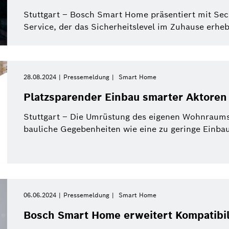
Power Tools
Stuttgart – Bosch Smart Home präsentiert mit Sec
Service, der das Sicherheitslevel im Zuhause erhebl
Filter schließen
28.08.2024
Pressemeldung
Smart Home
t Home
Pressemeldung
Alle Filter zurü
Platzsparender Einbau smarter Aktoren 
Stuttgart – Die Umrüstung des eigenen Wohnraums
bauliche Gegebenheiten wie eine zu geringe Einbaut
06.06.2024
Pressemeldung
Smart Home
Bosch Smart Home erweitert Kompatibil