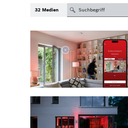
suchen
32
Medien
Thema
(2)
Bereich
(1)
International
Zeitraum
Medientyp
(1)