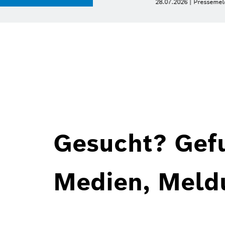
meldung
Gesucht? Gef
Medien, Meld