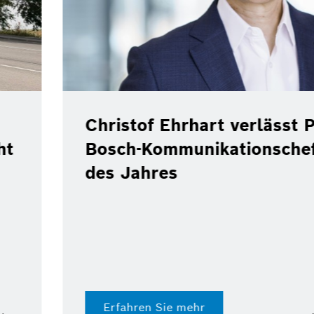
 Position als
ef zum Ende
Pilotprojekt:
Repsol testen 
Benzin im Real
Digital Fuel Twin von
Dokumentation
Erfahren Sie mehr