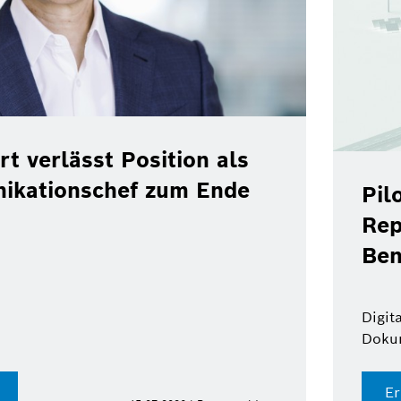
verlässt Position als
ationschef zum Ende
Pilot
Repso
Benzi
Digital F
Dokumen
Erfah