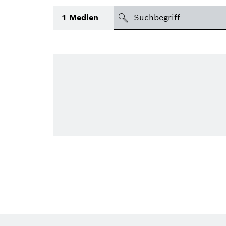
suchen
1
Medien
Thema
(1)
Bereich
International
Zeitraum
Medientyp
(1)