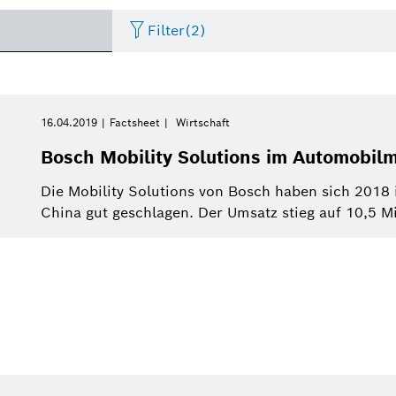
Filter
(2)
Internet of Things
Event
Zeitraum
Bosch.IO
Asien Pazifik
Smart Home
Lebenslauf
16.04.2019
Factsheet
Wirtschaft
Bitte wählen
Bosch Mobility Solutions im Automobil
Antriebssysteme
Infografik
Dremel
Afrika
Wirtschaft
Pressemeldung
Bitte wählen
Die Mobility Solutions von Bosch haben sich 2018
von
China gut geschlagen. Der Umsatz stieg auf 10,5 Mil
Nutzfahrzeuge
Factsheet
Zweirad
Referat
Diese Woche
Service Solutions
Letzte Woche
Automatisierte Mobilität
Pressemappe
Industrie 4.0
Pressemappe
Building Technologies
Diesen Monat
History
Power Tools
Dieses Quartal
Qualcomm
Künstliche Intelligenz
Einkauf und Logistik
Dieses Jahr