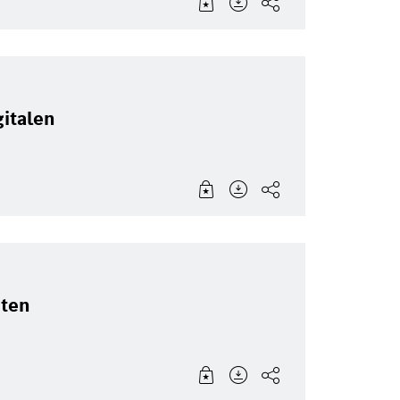
italen
hten