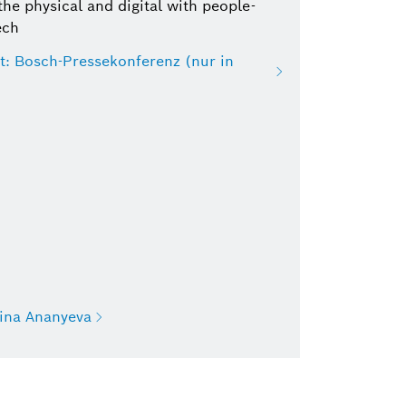
the physical and digital with people-
ech
t: Bosch-Pressekonferenz (nur in
rina Ananyeva
Irina Ananyeva