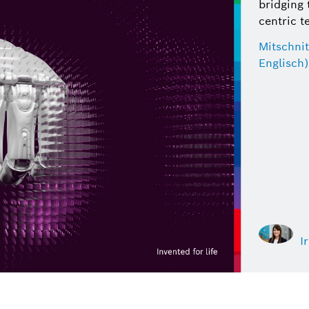
bridging 
centric t
Mitschnit
Englisch)
I