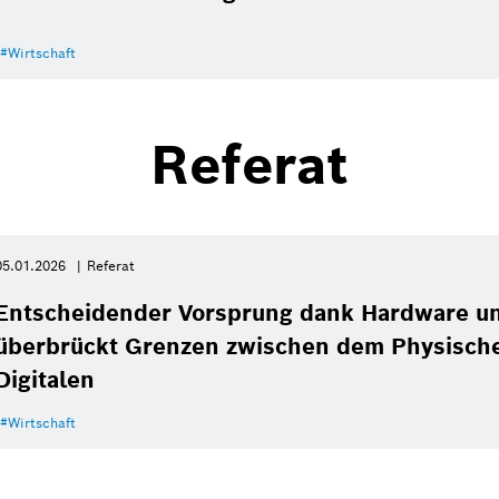
Wirtschaft
Referat
05.01.2026
Referat
Entscheidender Vorsprung dank Hardware un
überbrückt Grenzen zwischen dem Physisch
Bildinformation
1
/
39
Digitalen
Wirtschaft