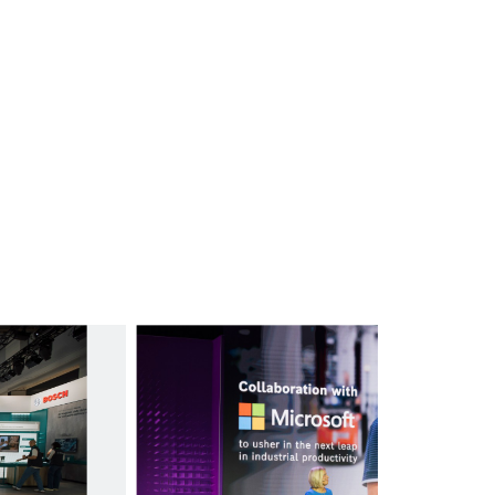
Sprecherin Wirtschaft und
Internationales (Fokus: Amerika,
Asien-Pazifik, Afrika)
+49 711 811-47990
Irina.Ananyeva@de.bosch.com