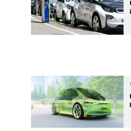
Connected Horizon – der Blick auch um die übernächs
Kurve
Schnell übertragene Verkehrsdaten ermög