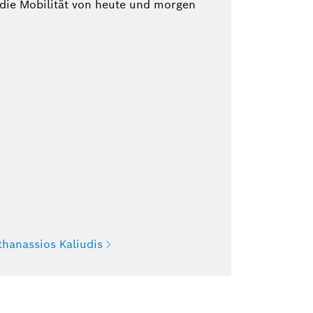
 die Mobilität von heute und morgen
thanassios Kaliudis
Athanassios Kaliudis