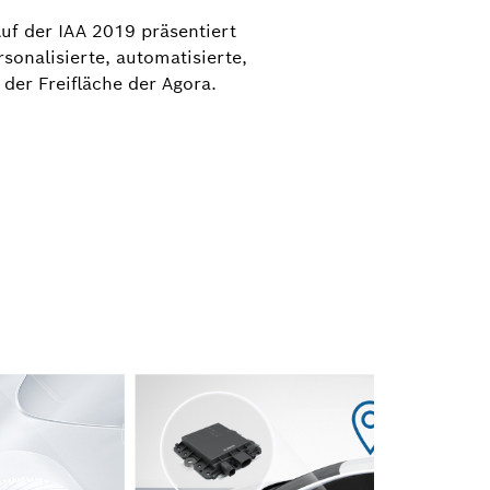
Sprecher Mobilität, Software,
Auf der IAA 2019 präsentiert
Halbleiter
onalisierte, automatisierte,
 der Freifläche der Agora.
+49 711 811-7497
athanassios.kaliudis@de.bosch.com