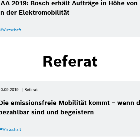
IAA 2019: Bosch erhält Aufträge in Höhe von 
in der Elektromobilität
Wirtschaft
Referat
10.09.2019
Referat
Die emissionsfreie Mobilität kommt – wenn 
bezahlbar sind und begeistern
te
Bildinformation
1
/
57
Wirtschaft
lichen einen vernetzten elektronischen Horizont, den C