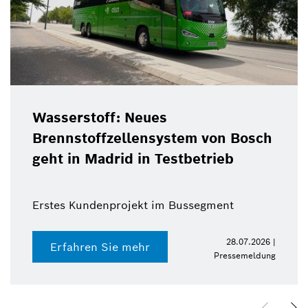
Christof Ehrhart ve
stem von Bosch
als Bosch-Kommuni
estbetrieb
zum Ende des Jahr
m Bussegment
28.07.2026 |
Erfahren Sie mehr
Pressemeldung