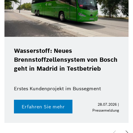
ff: Neues
Christof E
fzellensystem von Bosch
als Bosch
drid in Testbetrieb
zum Ende 
enprojekt im Bussegment
28.07.2026 |
 Sie mehr
Erfahren
Pressemeldung