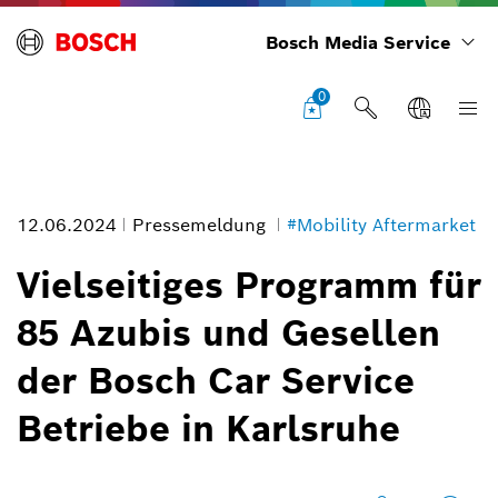
Bosch Media Service
0
12.06.2024
Pressemeldung
#Mobility Aftermarket
Vielseitiges Programm für
85 Azubis und Gesellen
Bildinformation
der Bosch Car Service
1
/
3
Betriebe in Karlsruhe
Für das Azubi-/Gesellen-Event 2024 sind 85