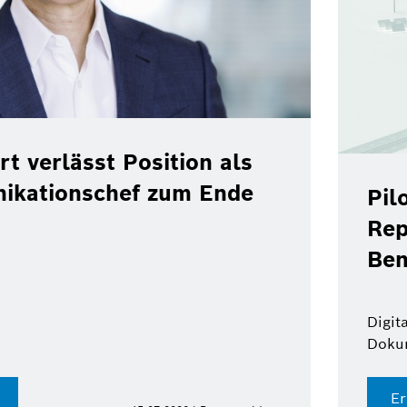
rt verlässt Position als
ikationschef zum Ende
Pil
Rep
Ben
Digit
Doku
Er