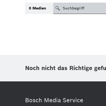
suchen
0
Medien
Thema
(1)
Bereich
(1)
International
Zeitraum
Noch nicht das Richtige gef
Medientyp
(1)
Bosch Media Service