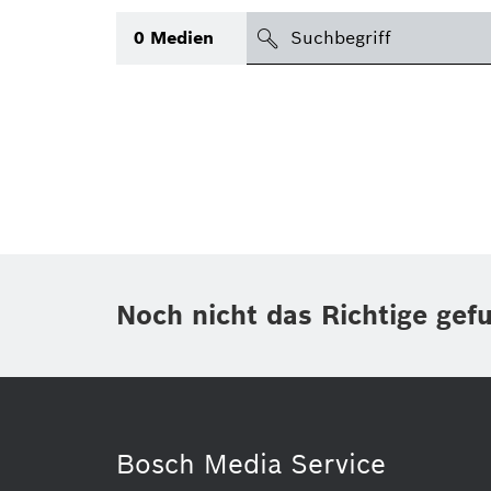
suchen
0
Medien
Thema
(1)
Bereich
(1)
International
(1)
Zeitraum
Noch nicht das Richtige gef
Medientyp
Bosch Media Service