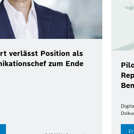
rt verlässt Position als
ikationschef zum Ende
Pil
Rep
Ben
Digit
Doku
Er