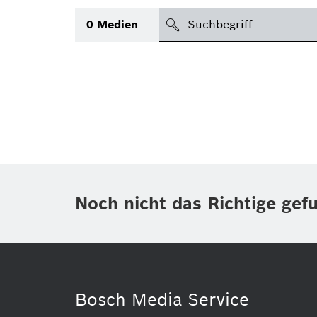
suchen
0
Medien
Thema
(1)
Bereich
International
(1)
Zeitraum
Noch nicht das Richtige gef
Medientyp
(1)
Bosch Media Service