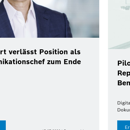
rt verlässt Position als
ikationschef zum Ende
Pil
Rep
Ben
Digit
Doku
Er