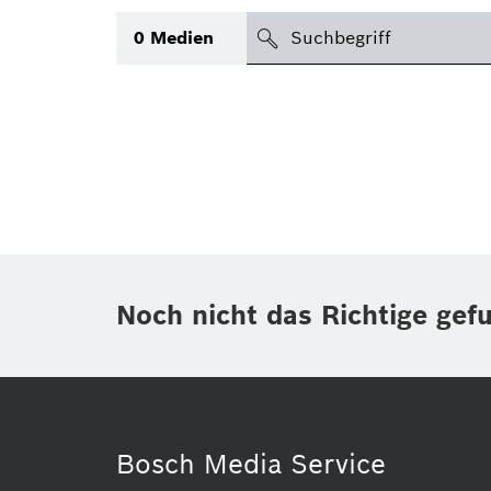
suchen
0
Medien
Thema
(1)
Bereich
International
(1)
Zeitraum
Noch nicht das Richtige gef
Medientyp
(1)
Bosch Media Service