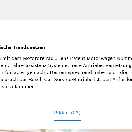
Heiderose 
Sprecherin 
ische Trends setzen
(Werkstattk
Autocrew, Kf
en mit dem Motordreirad „Benz Patent-Motorwagen Numme
Automotive 
ein. Fahrerassistenz-Systeme, neue Antriebe, Vernetzun
omfortabler gemacht. Dementsprechend haben sich die E
+49 72
nspruch der Bosch Car Service-Betriebe ist, den Anforde
 zuvorzukommen.
heiderose.
Busines
Bilder
(03)