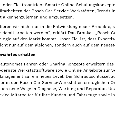
 oder Elektroantrieb: Smarte Online-Schulungskonzepte
itarbeitern der Bosch Car Service-Werkstätten, Trends i
itig kennenzulernen und umzusetzen.
tieren wir nicht nur in die Entwicklung neuer Produkte, 
ie damit arbeiten werden“, erklärt Dan Bronkal. „Bosch 
ologie auf den Markt kommt. Unser Ziel ist, dass Experti
nicht nur auf dem gleichen, sondern auch auf dem neuest
ewährtes erhalten
y, autonomes Fahren oder Sharing-Konzepte erweitern das
Modernste Werkstattsoftware sowie Online-Angebote zur 
anagement auf ein neues Level. Der Schraubschlüssel a
aber in den Bosch Car Service-Werkstätten ermöglichen O
Bildinformation
1
/
3
t auch neue Wege in Diagnose, Wartung und Reparatur. Un
vice-Mitarbeiter für ihre Kunden und Fahrzeuge sowie ihr
ch ihren starken Partner Bosch frühzeitig qualifiziert 