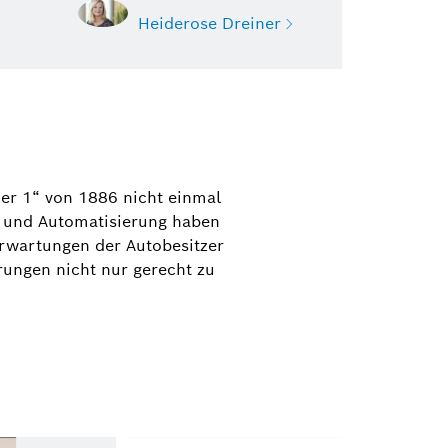
Heiderose Dreiner
Dreiner
Automotive Aftermarket
onzepte Bosch Car Service und
z-Ersatzteile, Standorte
r 1“ von 1886 nicht einmal
Aftermarket Deutschland)
g und Automatisierung haben
rwartungen der Autobesitzer
1 942-3145
rungen nicht nur gerecht zu
dreiner@de.bosch.com
scard herunterladen