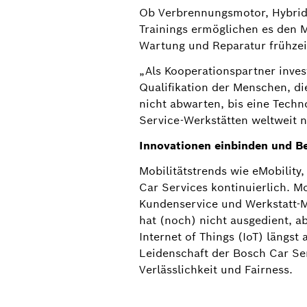
Ob Verbrennungsmotor, Hybrid-
Trainings ermöglichen es den M
Wartung und Reparatur frühze
„Als Kooperationspartner inves
Qualifikation der Menschen, d
nicht abwarten, bis eine Techn
Service-Werkstätten weltweit 
Innovationen einbinden und B
Mobilitätstrends wie eMobilit
Car Services kontinuierlich. 
Kundenservice und Werkstatt-M
hat (noch) nicht ausgedient, 
Internet of Things (IoT) längs
Leidenschaft der Bosch Car Ser
Bosch Car Service-Werkstätten werden dur
Verlässlichkeit und Fairness.
Reparatur.