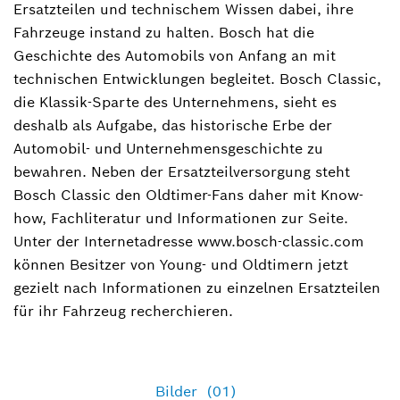
Pkw, Nfz, Oldtimer und Youngtimer,
Ersatzteilen und technischem Wissen dabei, ihre
Diagnoselösungen, Werkstattausrüstung,
Fahrzeuge instand zu halten. Bosch hat die
Reparaturlösungen)
Geschichte des Automobils von Anfang an mit
technischen Entwicklungen begleitet. Bosch Classic,
+49 721 942-2209
die Klassik-Sparte des Unternehmens, sieht es
Nico.Krespach@de.bosch.com
deshalb als Aufgabe, das historische Erbe der
Automobil- und Unternehmensgeschichte zu
bewahren. Neben der Ersatzteilversorgung steht
Bosch Classic den Oldtimer-Fans daher mit Know-
how, Fachliteratur und Informationen zur Seite.
Unter der Internetadresse www.bosch-classic.com
können Besitzer von Young- und Oldtimern jetzt
gezielt nach Informationen zu einzelnen Ersatzteilen
für ihr Fahrzeug recherchieren.
Bilder
(01)