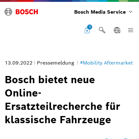
Bosch Media Service
0
13.09.2022
Pressemeldung
#Mobility Aftermarket
Bosch bietet neue
Online-
Bildinformation
Ersatzteilrecherche für
1
/
1
klassische Fahrzeuge
Über die neue Fahrzeug- und Produktsuche auf