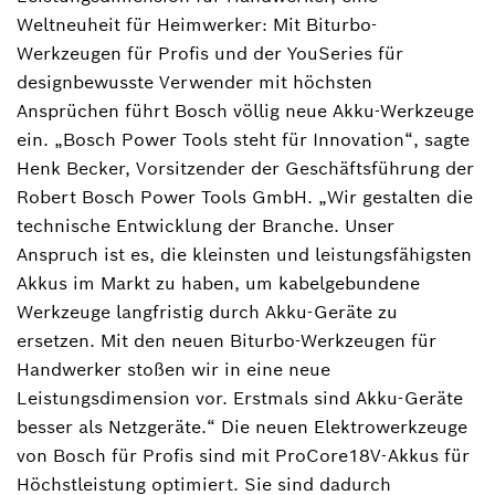
Elektrowerkzeug-Zubehör und Messtechnik
Weltneuheit für Heimwerker: Mit Biturbo-
(Bosch Power Tools)
Werkzeugen für Profis und der YouSeries für
designbewusste Verwender mit höchsten
+49 711 758-3396
Ansprüchen führt Bosch völlig neue Akku-Werkzeuge
ein. „Bosch Power Tools steht für Innovation“, sagte
Manuel.Roj@de.bosch.com
Henk Becker, Vorsitzender der Geschäftsführung der
Robert Bosch Power Tools GmbH. „Wir gestalten die
technische Entwicklung der Branche. Unser
Anspruch ist es, die kleinsten und leistungsfähigsten
Akkus im Markt zu haben, um kabelgebundene
Werkzeuge langfristig durch Akku-Geräte zu
ersetzen. Mit den neuen Biturbo-Werkzeugen für
Handwerker stoßen wir in eine neue
Leistungsdimension vor. Erstmals sind Akku-Geräte
besser als Netzgeräte.“ Die neuen Elektrowerkzeuge
von Bosch für Profis sind mit ProCore18V-Akkus für
Höchstleistung optimiert. Sie sind dadurch