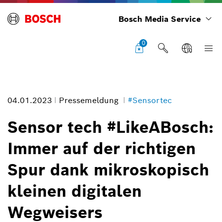
Bosch Media Service
0
04.01.2023
Pressemeldung
#Sensortec
Sensor tech #LikeABosch:
Immer auf der richtigen
Hochleistungsmagnetometer BMM350
Spur dank mikroskopisch
Bildinformation
kleinen digitalen
1
/
1
Wegweisers
Der BMM350 zeigt im Vergleich zu seiner