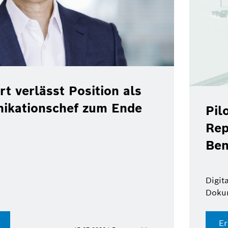
rt verlässt Position als
ikationschef zum Ende
Pil
Rep
Ben
Digit
Doku
Er