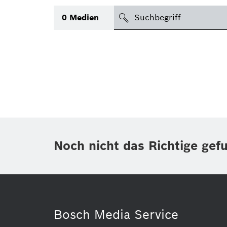
suchen
0
Medien
Thema
(1)
Bereich
(1)
International
Zeitraum
Noch nicht das Richtige gef
Medientyp
(1)
Bosch Media Service