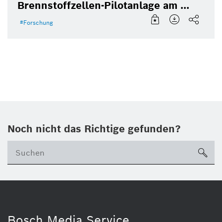
Brennstoffzellen-Pilotanlage am ...
Forschung
Noch nicht das Richtige gefunden?
su
Bosch Media Service