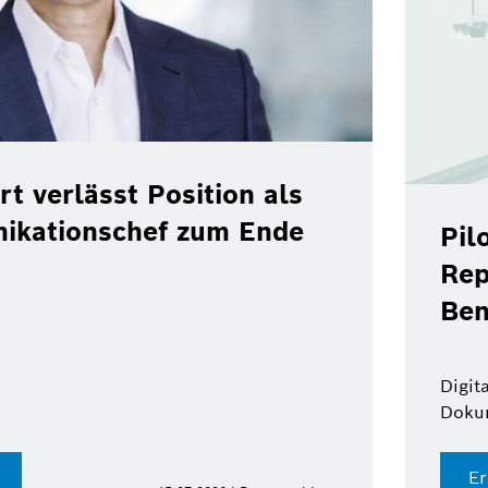
rt verlässt Position als
ikationschef zum Ende
Pil
Rep
Ben
Digit
Doku
Er