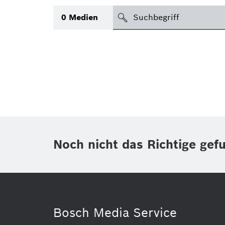
suchen
0
Medien
Thema
(1)
Bereich
(1)
International
Zeitraum
Noch nicht das Richtige gef
Medientyp
(2)
Bosch Media Service