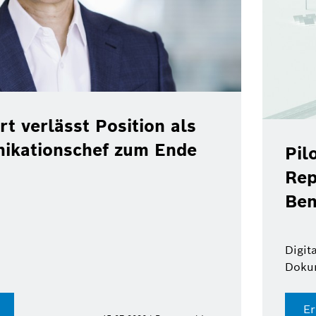
rt verlässt Position als
ikationschef zum Ende
Pil
Rep
Ben
Digit
Doku
Er