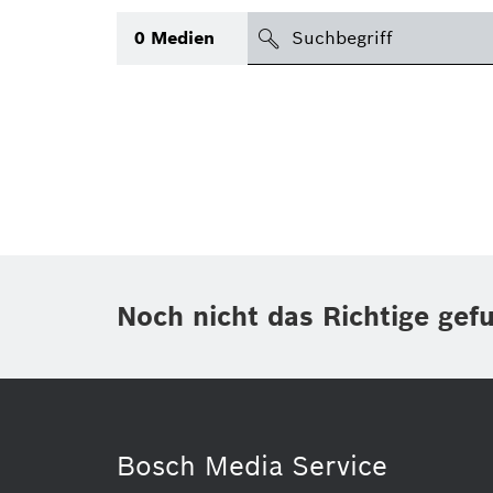
suchen
0
Medien
Thema
(1)
Bereich
(1)
International
Zeitraum
Noch nicht das Richtige gef
Medientyp
(1)
Bosch Media Service