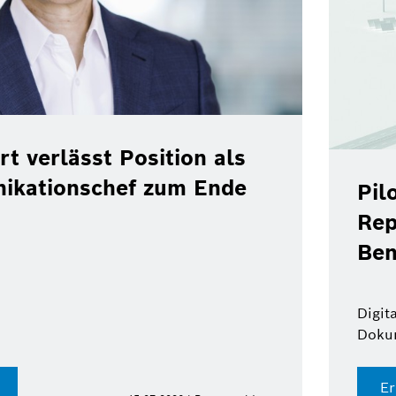
rt verlässt Position als
ikationschef zum Ende
Pil
Rep
Ben
Digit
Doku
Er