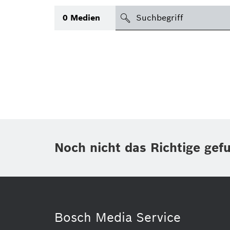
suchen
0
Medien
Thema
(1)
Bereich
(1)
International
(1)
Zeitraum
Noch nicht das Richtige gef
Medientyp
Bosch Media Service