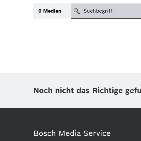
suchen
0
Medien
Thema
(1)
Bereich
(1)
International
(1)
Zeitraum
Noch nicht das Richtige gef
Medientyp
Bosch Media Service