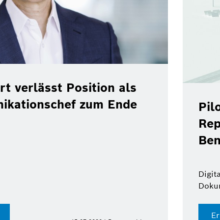
rt verlässt Position als
ikationschef zum Ende
Pil
Rep
Ben
Digit
Doku
Er