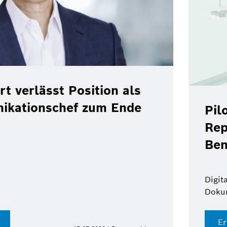
rt verlässt Position als
ikationschef zum Ende
Pil
Rep
Ben
Digit
Doku
Er