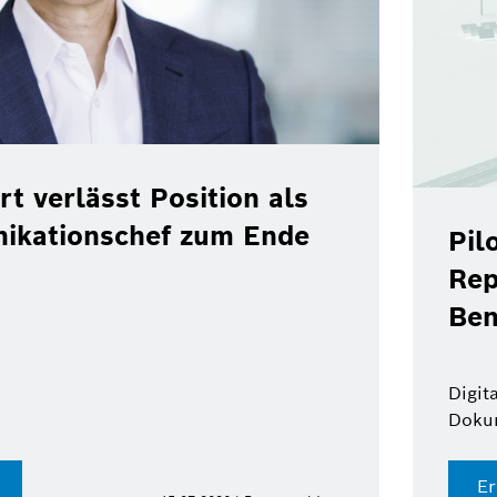
rt verlässt Position als
ikationschef zum Ende
Pil
Rep
Ben
Digit
Doku
Er