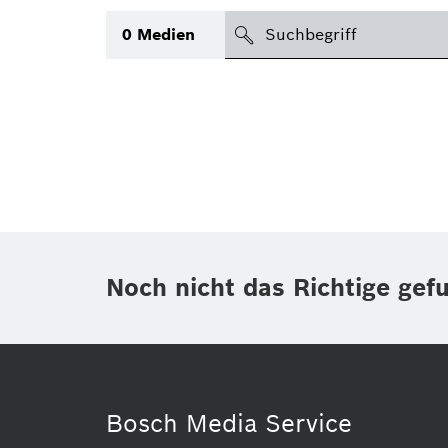
suchen
0
Medien
Thema
(1)
Bereich
(1)
International
Zeitraum
Noch nicht das Richtige gef
Medientyp
(1)
Bosch Media Service