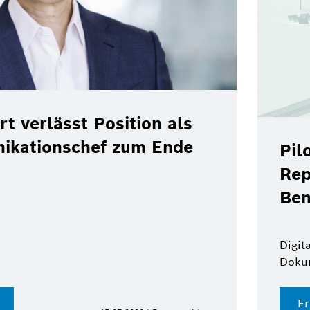
rt verlässt Position als
ikationschef zum Ende
Pil
Rep
Ben
Digit
Doku
Er