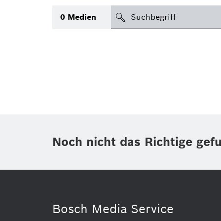
suchen
0
Medien
Thema
Bereich
(1)
International
(1)
Zeitraum
Noch nicht das Richtige gef
Medientyp
(1)
Bosch Media Service