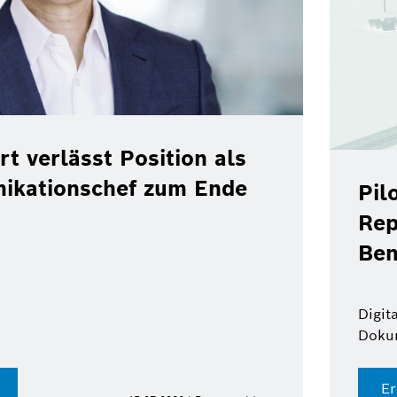
rt verlässt Position als
ikationschef zum Ende
Pil
Rep
Ben
Digit
Doku
Er