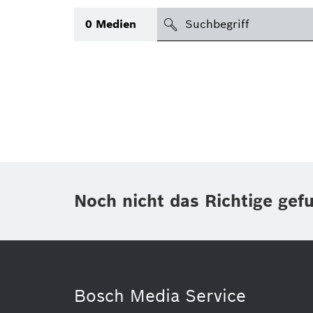
suchen
0
Medien
Thema
Bereich
(1)
International
(1)
Zeitraum
Noch nicht das Richtige gef
Medientyp
(1)
Bosch Media Service