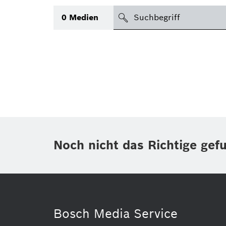
suchen
0
Medien
Thema
(1)
Bereich
(1)
International
Zeitraum
Noch nicht das Richtige gef
Medientyp
(1)
Bosch Media Service