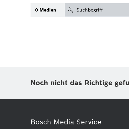
suchen
0
Medien
Thema
(1)
Bereich
(1)
International
(1)
Zeitraum
Noch nicht das Richtige gef
Medientyp
Bosch Media Service