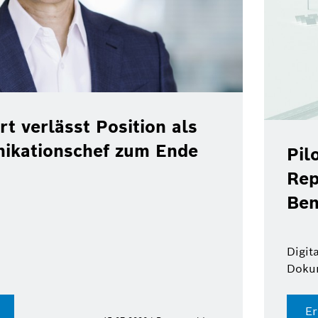
rt verlässt Position als
ikationschef zum Ende
Pil
Rep
Ben
Digit
Doku
Er