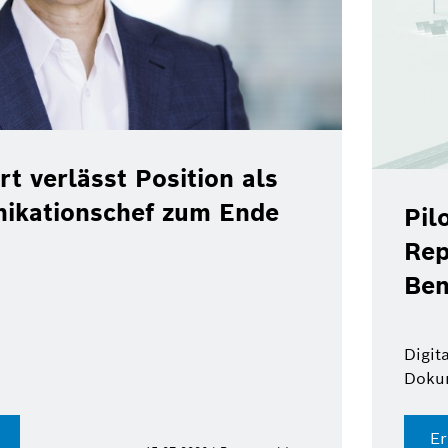
rt verlässt Position als
ikationschef zum Ende
Pil
Rep
Ben
Digit
Doku
Er