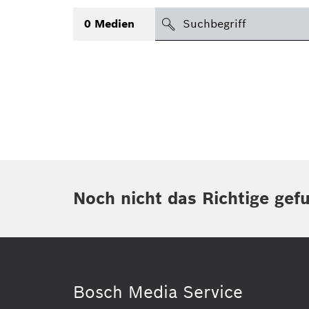
suchen
0
Medien
Thema
(1)
Bereich
(1)
International
Zeitraum
Noch nicht das Richtige gef
Medientyp
Bosch Media Service