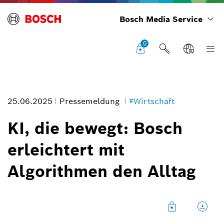
Bosch Media Service
0
25.06.2025
Pressemeldung
#Wirtschaft
KI, die bewegt: Bosch
erleichtert mit
Bosch Tech Day 2025
Algorithmen den Alltag
Bildinformation
1
/
7
Dr. Stefan Hartung, Vorsitzender der