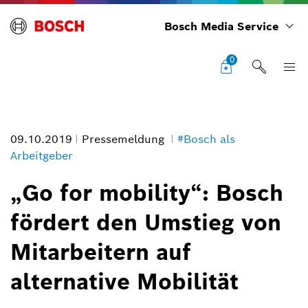
Bosch Media Service
0
09.10.2019
Pressemeldung
#Bosch als
Arbeitgeber
„Go for mobility“: Bosch
fördert den Umstieg von
Mehr Technik für bessere Luft
Bildinformation
Mitarbeitern auf
1
/
3
alternative Mobilität
Städte sind weltweit Anziehungspunkt für immer