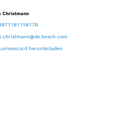
s Christmann
4971181158178
s.christmann@de.bosch.com
usinesscard herunterladen