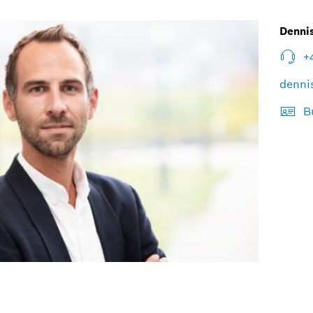
Denni
+
denni
B