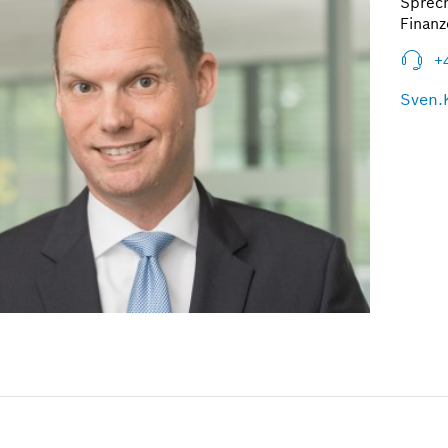
Sprec
Finan
+
Sven.