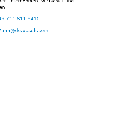
her Unternehmen, Wirtschaft und
zen
49 711 811 6415
Kahn@de.bosch.com