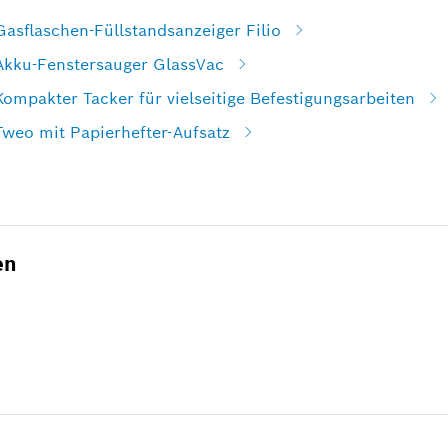
Gasflaschen-Füllstandsanzeiger Filio
 Akku-Fenstersauger GlassVac
Kompakter Tacker für vielseitige Befestigungsarbeiten
Tweo mit Papierhefter-Aufsatz
en