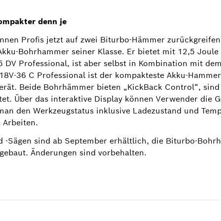
ompakter denn je
en Profis jetzt auf zwei Biturbo-Hämmer zurückgreife
e Akku-Bohrhammer seiner Klasse. Er bietet mit 12,5 Joule
5 DV Professional, ist aber selbst in Kombination mit d
 18V-36 C Professional ist der kompakteste Akku-Hamm
erät. Beide Bohrhämmer bieten „KickBack Control“, sind
tet. Über das interaktive Display können Verwender die 
man den Werkzeugstatus inklusive Ladezustand und Temper
 Arbeiten.
nd -Sägen sind ab September erhältlich, die Biturbo-Boh
sgebaut. Änderungen sind vorbehalten.