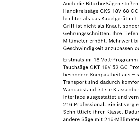
Auch die Biturbo-Sägen stoßen 
Handkreissäge GKS 18V-68 GC P
leichter als das Kabelgerät mi
Griff ist nicht als Knauf, sond
Gehrungsschnitten. Ihre Tiefene
Millimeter erhöht. Mehrwert bi
Geschwindigkeit anzupassen od
Erstmals im 18 Volt-Programm 
Tauchsäge GKT 18V-52 GC Profe
besondere Kompaktheit aus ‒ s
Transport sind dadurch komfor
Wandabstand ist sie Klassenbes
Interface ausgestattet und ve
216 Professional. Sie ist verg
Schnitttiefe ihrer Klasse. Dad
andere Säge mit 216-Millimeter