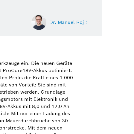
Dr. Manuel Roj
 Roj
ektrowerkzeuge, Gartengeräte,
erkzeuge ein. Die neuen Geräte
zeug-Zubehör und Messtechnik
it ProCore18V-Akkus optimiert.
r Tools)
en Profis die Kraft eines 1 000
te von Vorteil: Sie sind mit
1 758-3396
betrieben werden. Grundlage
@de.bosch.com
ngsmotors mit Elektronik und
8V-Akkus mit 8,0 und 12,0 Ah
ch: Mit nur einer Ladung des
ehn Mauerdurchbrüche von 30
Bohrstrecke. Mit dem neuen