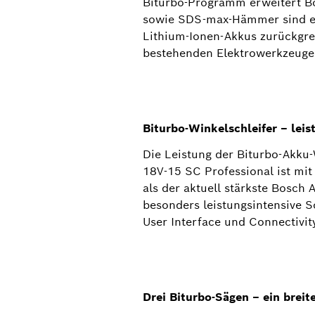
Biturbo-Programm erweitert Bo
sowie SDS-max-Hämmer sind ers
Lithium-Ionen-Akkus zurückgrei
bestehenden Elektrowerkzeugen
Biturbo-Winkelschleifer ‒ leis
Die Leistung der Biturbo-Akk
18V-15 SC Professional ist mit
als der aktuell stärkste Bosch
besonders leistungsintensive 
User Interface und Connectivit
Drei Biturbo-Sägen ‒ ein bre