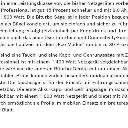
in eine Leistungsklasse vor, die bisher Netzgeräten vorbe
rofessional ist gut 15 Prozent schneller und mit 8,0 
t 1 800 Watt. Die Biturbo-Säge ist in jeder Position bequ
ern als Bügel konzipiert, um sie einfach und sicher zu füh
instellung erfolgt jetzt einfach per Knopfdruck und ihre
eten auch das neue User Interface und Connectivity-Funk
er die Laufzeit mit dem „Eco Modus“ um bis zu 30 Proze
sind eine Tauch- und eine Kapp- und Gehrungssäge mit Z
ssional ist mit einem 1 400 Watt-Netzgerät vergleichbar
ie wird wie die anderen Biturbo-Geräte mit nur einem A
tabler. Profis können zudem besonders randnah arbeiten:
te. Die Tauchsäge ist für den Einsatz mit Führungsschie
rnetzbar. Die erste Akku-Kapp- und Gehrungssäge im Bo
leichbar mit einem 1 600 Watt-Netzgerät und bietet mit 70
urch ermöglicht sie Profis im mobilen Einsatz ein breite
-Blatt.