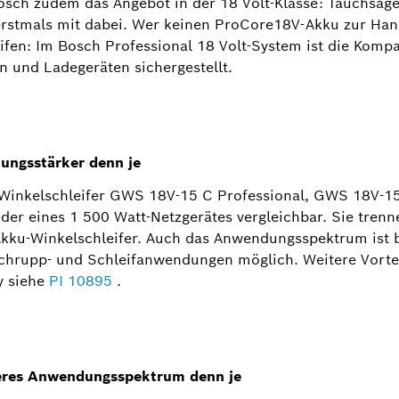
sch zudem das Angebot in der 18 Volt-Klasse: Tauchsäg
tmals mit dabei. Wer keinen ProCore18V-Akku zur Hand 
fen: Im Bosch Professional 18 Volt-System ist die Kompa
 und Ladegeräten sichergestellt.
tungsstärker denn je
u-Winkelschleifer GWS 18V-15 C Professional, GWS 18V-
 der eines 1 500 Watt-Netzgerätes vergleichbar. Sie trenn
 Akku-Winkelschleifer. Auch das Anwendungsspektrum ist b
Schrupp- und Schleifanwendungen möglich. Weitere Vortei
y siehe
PI 10895
.
iteres Anwendungsspektrum denn je