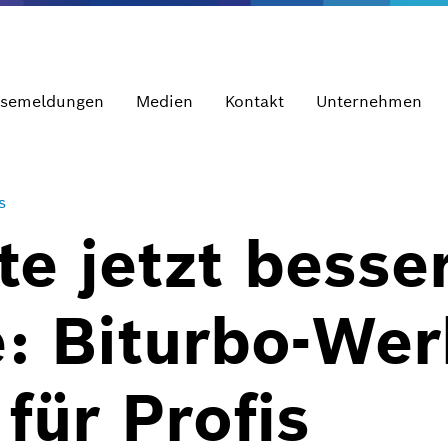
ssemeldungen
Medien
Kontakt
Unternehmen
s
e jetzt besser
e: Biturbo-We
für Profis