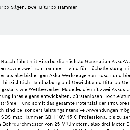
iturbo-Sägen, zwei Biturbo-Hämmer
Dr. Manuel
Sprecher El
 Bosch führt mit Biturbo die nächste Generation Akku-W
Elektrowerk
Sägen sowie zwei Bohrhämmer ‒ sind für Höchstleistung m
(Bosch Powe
ker als alle bisherigen Akku-Werkzeuge von Bosch und biet
h hinsichtlich Handhabung und Gewicht sind Biturbo-Gerä
+49 71
ngsstark wie Wettbewerber-Modelle, die mit zwei Akkus 
Manuel.Roj
mung ihres eigens entwickelten, bürstenlosen Hochleistu
sströme ‒ und somit das gesamte Potenzial der ProCore1
h sind be¬sonders leistungsintensive Anwendungen mögli
er SDS-max-Hammer GBH 18V-45 C Professional bis zu z
m Bohrdurchmesser von 25 Millimetern, also drei Meter 