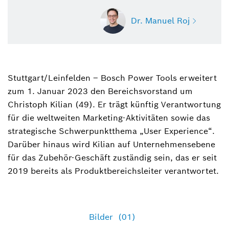
Dr. Manuel Roj
Stuttgart/Leinfelden ‒ Bosch Power Tools erweitert
Dr. Manuel Roj
zum 1. Januar 2023 den Bereichsvorstand um
Sprecher Elektrowerkzeuge, Gartengeräte,
Elektrowerkzeug-Zubehör und Messtechnik
Christoph Kilian (49). Er trägt künftig Verantwortung
(Bosch Power Tools)
für die weltweiten Marketing-Aktivitäten sowie das
strategische Schwerpunktthema „User Experience“.
+49 711 758-3396
Darüber hinaus wird Kilian auf Unternehmensebene
für das Zubehör-Geschäft zuständig sein, das er seit
Manuel.Roj@de.bosch.com
2019 bereits als Produktbereichsleiter verantwortet.
Bilder
(01)