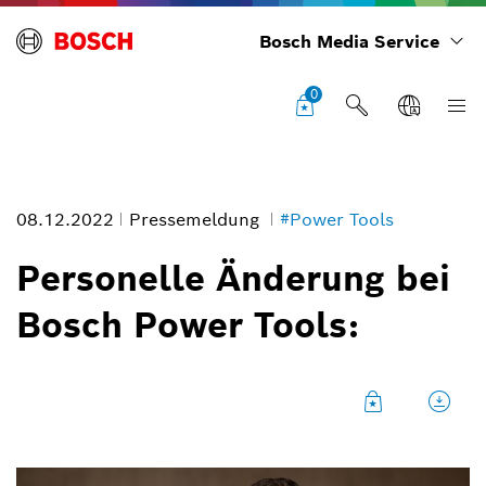
Bosch Media Service
0
08.12.2022
Pressemeldung
#Power Tools
Personelle Änderung bei
Bosch Power Tools:
Personelle Änderung bei Bosch Power Tools
Bildinformation
1
/
1
Christoph Kilian wird zum 1. Januar 2023 in den