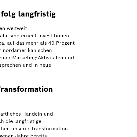
folg langfristig
en weltweit
hr sind erneut Investitionen
ka, auf das mehr als 40 Prozent
er nordamerikanischen
ner Marketing-Aktivitäten und
nsprechen und in neue
Transformation
haftliches Handeln und
eren wir jetzt durch die langfristige
 die langfristige
er Transformation zusätzlichen Schub“,
ihen unserer Transformation
ungsprogramm – zum Beispiel zur
genen Jahre bereits