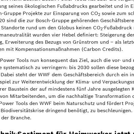
ungsstrategie – mit seiner Expertise fachkundig zur Seit
ung seines ökologischen Fußabdrucks gearbeitet und in E
ation ist die Sensibilisierung und Schulung von Mitarbe
ch-Gruppe Projekte zur Einsparung von CO
sowie zum sc
2
eiten. Gleichzeitig unterstützt Bosch Power Tools den 
20 sind die zur Bosch-Gruppe gehörenden Geschäftsbere
e bestehende Klima- und Biodiversitätskrise dringend ben
le Standorte rund um den Globus keinen CO
-Fußabdruck 
2
ter in der Branche.
maneutralität wurden vier Hebel definiert: Steigerung der
g, Erweiterung des Bezugs von Grünstrom und – als letzt
en mit Kompensationsmaßnahmen (Carbon Credits).
 Power Tools nun konsequent das Ziel, auch die vor- und
e systematisch zu verringern: bis 2030 sollen diese bez
 Dabei steht der WWF dem Geschäftsbereich durch ein in
iel zur Weiterentwicklung der Klima- und Verpackungsstr
erer Baustein der auf mindestens fünf Jahre ausgelegten K
 von Mitarbeitenden, um die nachhaltige Transformation 
h Power Tools den WWF beim Naturschutz und fördert Pro
Biodiversitätskrise dringend benötigt, zu beschleunigen. 
 der Branche.