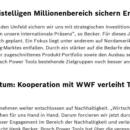
istelligen Millionenbereich sichern Er
den Umfeld sichern wir uns mit strategischen Investition
nsere internationale Präsenz“, so Becker. Für dieses Ja
ich geplant. Ein Fokus liegt unter anderem auf Nordameri
-Marktes entfallen. Durch ein stärker auf die Bedarfe d
zugeschnittenes Produkt-Portfolio sowie den Ausbau sei
Bosch Power Tools bestehende Zielgruppen noch besser a
tum: Kooperation mit WWF verleiht 
ration
Bildinformation
1
/
2
nehmen weiter entschlossen auf Nachhaltigkeit. „Wirtsc
ungsbewusstsein gehen für uns Hand in Hand. Darum forci
n für uns Hand in Hand. Darum forcieren wir jetzt durch
ent im Bereich der Nachhaltigkeit und verleihen unser
er Engagement im Bereich der Nachhaltigkeit und verle
häftsbereich durch ein intensives Sparrings- und Berat
icht Henk Becker. Bosch Power Tools hat über die vergan