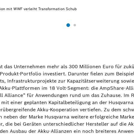
ion mit WWF verleiht Transformation Schub
at das Unternehmen mehr als 300 Millionen Euro für zuk
rodukt-Portfolio investiert. Darunter fielen zum Beispie
s, Infrastrukturprojekte zur Kapazitätserweiterung sowi
kku-Plattformen im 18 Volt-Segment: die AmpShare-Alli
All Alliance“ für Anwendungen rund um das Zuhause. Im 
 mit einer geplanten Kapitalbeteiligung an der Husqvarn
erübergreifende Akku-Kooperation vertiefen. Zu dem sch
n neben der Marke Husqvarna weitere erfolgreiche Mark
 die bei Geräten unterschiedlicher Hersteller auf die A
h den Ausbau der Akku-Allianzen ein noch breiteres Anw