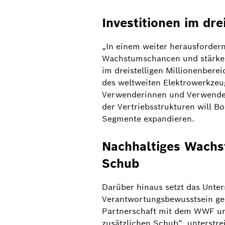
Investitionen im dre
„In einem weiter herausfordern
Wachstumschancen und stärken u
im dreistelligen Millionenbere
des weltweiten Elektrowerkzeug
Verwenderinnen und Verwender 
der Vertriebsstrukturen will 
Segmente expandieren.
Nachhaltiges Wachs
Schub
Nachhaltiges Wachstum bei Bosch Power Tools: Koope
mit WWF verleiht Transformation Schub
Darüber hinaus setzt das Unter
„Wirtschaftliches Handeln und Verantwort
Verantwortungsbewusstsein gehe
Partnerschaft mit dem WWF unser Engagem
Partnerschaft mit dem WWF uns
so Henk Becker. Der WWF steht dem Gesc
zusätzlichen Schub“, unterstre