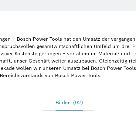
Dr. Manuel
Sprecher El
dingen – Bosch Power Tools hat den Umsatz der vergange
Elektrowerk
nspruchsvollen gesamtwirtschaftlichen Umfeld um drei Pr
(Bosch Powe
ssiver Kostensteigerungen – vor allem im Material- und L
fft, unser Geschäft weiter auszubauen. Gleichzeitig rich
+49 71
Dekade wollen wir unseren Umsatz bei Bosch Power Tools
Manuel.Roj
 Bereichsvorstands von Bosch Power Tools.
Bilder
(02)