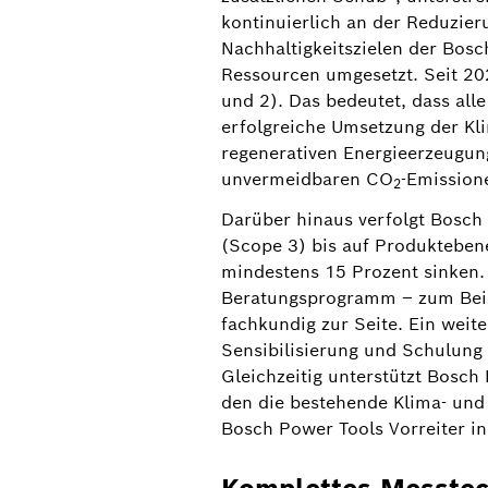
Weiterentwicklung der Klima- und Verpack
kontinuierlich an der Reduzier
mindestens fünf Jahre ausgelegten Kooper
Nachhaltigkeitszielen der Bos
Transformation des Unternehmens zu begl
Ressourcen umgesetzt. Seit 20
Projekte in Asien, um den Wandel, den di
und 2). Das bedeutet, dass al
Kooperation ist Bosch Power Tools Vorrei
erfolgreiche Umsetzung der Kli
regenerativen Energieerzeugun
unvermeidbaren CO
-Emission
2
Darüber hinaus verfolgt Bosch
(Scope 3) bis auf Produkteben
mindestens 15 Prozent sinken.
Beratungsprogramm – zum Beisp
fachkundig zur Seite. Ein weit
Sensibilisierung und Schulung
Gleichzeitig unterstützt Bosc
den die bestehende Klima- und 
Bosch Power Tools Vorreiter in