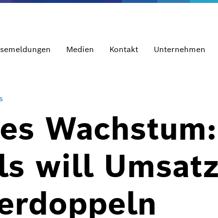
ssemeldungen
Medien
Kontakt
Unternehmen
s
ges Wachstum:
s will Umsatz
verdoppeln