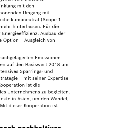
e. Ein weiterer Baustein der auf
inklang mit den
itenden, um die nachhaltige
honenden Umgang mit
WWF beim Naturschutz und fördert
iche klimaneutral (Scope 1
ötigt, zu beschleunigen. Mit dieser
mehr hinterlassen. Für die
 Energieeffizienz, Ausbau der
e Option – Ausgleich von
 nachgelagerten Emissionen
ogen auf den Basiswert 2018 um
tensives Sparrings- und
ategie – mit seiner Expertise
ooperation ist die
des Unternehmens zu begleiten.
jekte in Asien, um den Wandel,
Mit dieser Kooperation ist