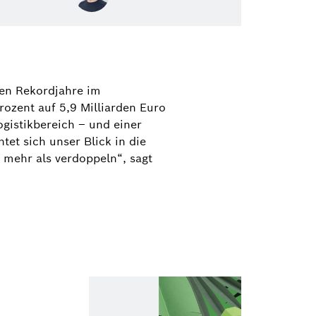
 Roj
ektrowerkzeuge, Gartengeräte,
nen Rekordjahre im
zeug-Zubehör und Messtechnik
ozent auf 5,9 Milliarden Euro
r Tools)
ogistikbereich – und einer
tet sich unser Blick in die
1 758-3396
 mehr als verdoppeln“, sagt
@de.bosch.com