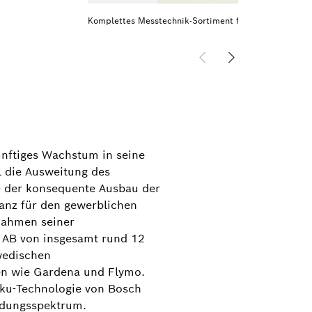
Komplettes Messtechnik-Sortiment für Heimwerker jet
ünftiges Wachstum in seine
l die Ausweitung des
e der konsequente Ausbau der
anz für den gewerblichen
Rahmen seiner
a AB von insgesamt rund 12
wedischen
en wie Gardena und Flymo.
kku-Technologie von Bosch
endungsspektrum.