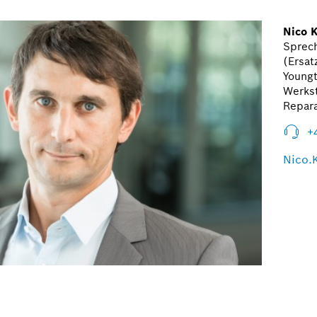
Nico 
Sprech
(Ersat
Youngt
Werkst
Repar
+
Nico.