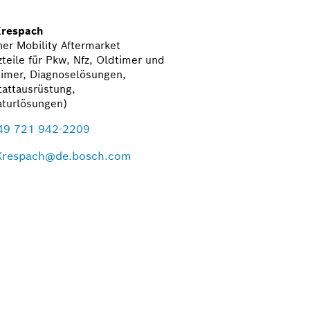
Krespach
er Mobility Aftermarket
zteile für Pkw, Nfz, Oldtimer und
imer, Diagnoselösungen,
attausrüstung,
aturlösungen)
49 721 942-2209
Krespach@de.bosch.com