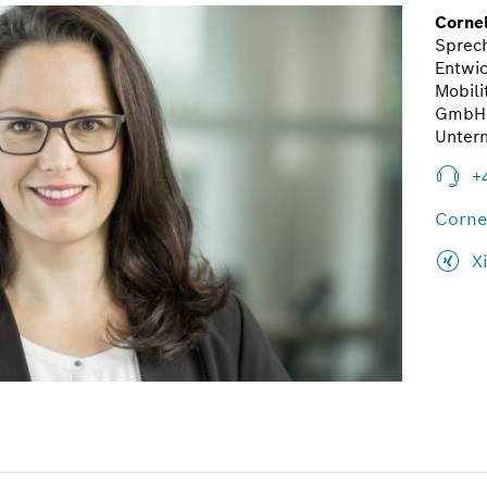
Cornel
Sprec
Entwic
Mobili
GmbH 
Unter
+
Corne
X