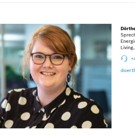
Dörth
Sprec
Energ
Living
+
doert