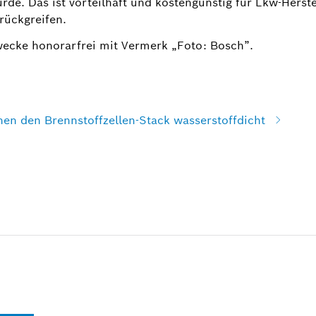
e. Das ist vorteilhaft und kostengünstig für Lkw-Herste
rückgreifen.
wecke honorarfrei mit Vermerk „Foto: Bosch”.
n den Brennstoffzellen-Stack wasserstoffdicht