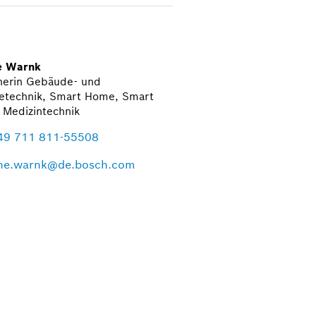
e Warnk
herin Gebäude- und
ietechnik, Smart Home, Smart
, Medizintechnik
49 711 811-55508
he.warnk@de.bosch.com