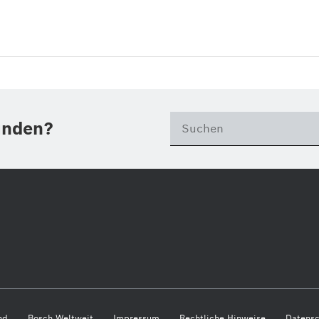
unden?
nd
Bosch Weltweit
Impressum
Rechtliche Hinweise
Datensc