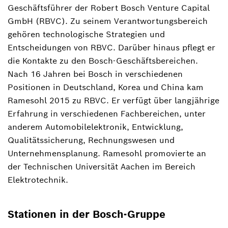
Geschäftsführer der Robert Bosch Venture Capital
Sprecherin Unternehmen, Wirtschaft und
Politik
GmbH (RBVC). Zu seinem Verantwortungsbereich
gehören technologische Strategien und
+49 30 32788-561
Entscheidungen von RBVC. Darüber hinaus pflegt er
die Kontakte zu den Bosch-Geschäftsbereichen.
Trix.Boehne@de.bosch.com
Nach 16 Jahren bei Bosch in verschiedenen
Positionen in Deutschland, Korea und China kam
Ramesohl 2015 zu RBVC. Er verfügt über langjährige
Erfahrung in verschiedenen Fachbereichen, unter
anderem Automobilelektronik, Entwicklung,
Qualitätssicherung, Rechnungswesen und
Unternehmensplanung. Ramesohl promovierte an
der Technischen Universität Aachen im Bereich
Elektrotechnik.
Stationen in der Bosch-Gruppe