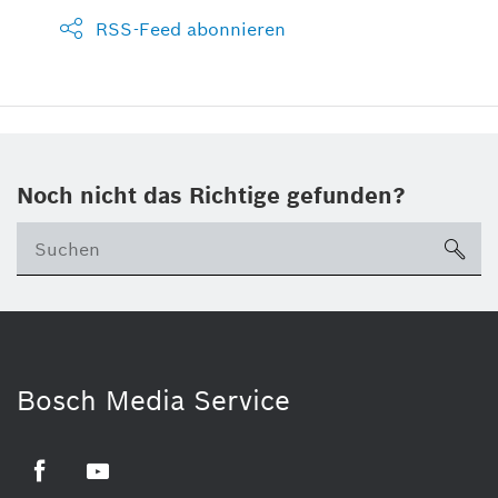
RSS-Feed abonnieren
Noch nicht das Richtige gefunden?
su
Bosch Media Service
Facebook
Youtube