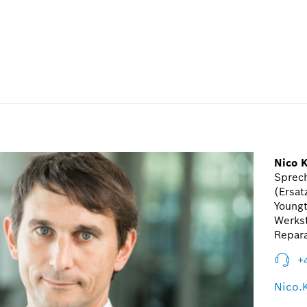
Nico 
Sprech
(Ersat
Youngt
Werkst
Repar
+
Nico.