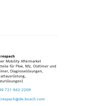
Krespach
er Mobility Aftermarket
zteile für Pkw, Nfz, Oldtimer und
imer, Diagnoselösungen,
attausrüstung,
aturlösungen)
49 721 942-2209
Krespach@de.bosch.com