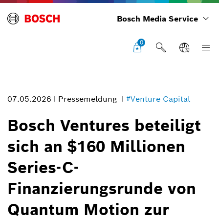
Bosch Media Service
0
07.05.2026
Pressemeldung
#Venture Capital
Bosch Ventures beteiligt
sich an $160 Millionen
Quantum Motion Quantum Silicon Chip mounted to a PCB
Series-C-
Bildinformation
Finanzierungsrunde von
1
/
3
Quantum Motion zur
Quantum Silicon Chip mounted to a PCB