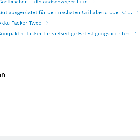
Gasflaschen-Füllstandsanzeiger Filio
Gut ausgerüstet für den nächsten Grillabend oder C ...
 Akku-Tacker Tweo
Kompakter Tacker für vielseitige Befestigungsarbeiten
en