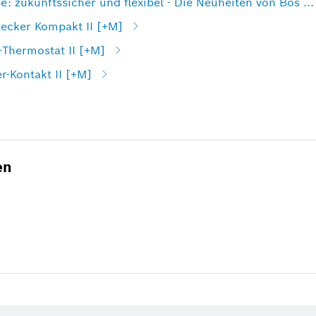
zukunftssicher und flexibel - Die Neuheiten von Bos ...
cker Kompakt II [+M]
Thermostat II [+M]
-Kontakt II [+M]
en