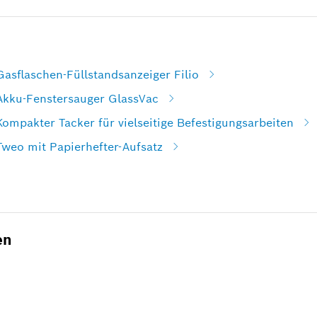
Gasflaschen-Füllstandsanzeiger Filio
 Akku-Fenstersauger GlassVac
Kompakter Tacker für vielseitige Befestigungsarbeiten
Tweo mit Papierhefter-Aufsatz
en